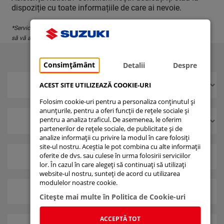
dispoziție cu toate informațiile de care ai nevoie.
*Serviciul este disponibil contra cost. Pentru mai multe detalii, vă rugăm
să vă adresați rețelei de dealeri Suzuki.
Consimțământ
Detalii
Despre
ACEST SITE UTILIZEAZĂ COOKIE-URI
Folosim cookie-uri pentru a personaliza conținutul și
anunțurile, pentru a oferi funcții de rețele sociale și
pentru a analiza traficul. De asemenea, le oferim
partenerilor de rețele sociale, de publicitate și de
analize informații cu privire la modul în care folosiți
site-ul nostru. Aceștia le pot combina cu alte informații
oferite de dvs. sau culese în urma folosirii serviciilor
i
i
lor. În cazul în care alegeți să continuați să utilizați
website-ul nostru, sunteți de acord cu utilizarea
modulelor noastre cookie.
i
i
Citeşte mai multe în Politica de Cookie-uri
ACCEPTĂ TOT