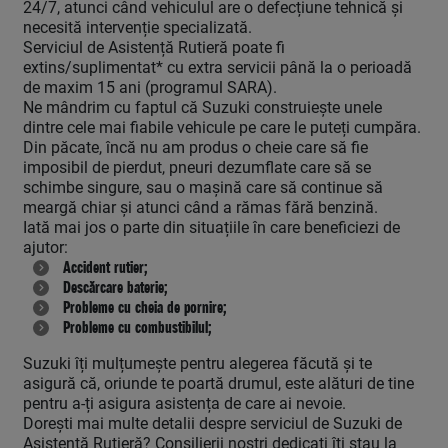
24/7, atunci când vehiculul are o defecțiune tehnică și
necesită intervenție specializată.
Serviciul de Asistență Rutieră poate fi
extins/suplimentat* cu extra servicii până la o perioadă
de maxim 15 ani (programul SARA).
Ne mândrim cu faptul că Suzuki construiește unele
dintre cele mai fiabile vehicule pe care le puteți cumpăra.
Din păcate, încă nu am produs o cheie care să fie
imposibil de pierdut, pneuri dezumflate care să se
schimbe singure, sau o mașină care să continue să
meargă chiar și atunci când a rămas fără benzină.
Iată mai jos o parte din situațiile în care beneficiezi de
ajutor:
Accident rutier;
Descărcare baterie;
Probleme cu cheia de pornire;
Probleme cu combustibilul;
Suzuki îți mulțumește pentru alegerea făcută și te
asigură că, oriunde te poartă drumul, este alături de tine
pentru a-ți asigura asistența de care ai nevoie.
Dorești mai multe detalii despre serviciul de Suzuki de
Asistență Rutieră? Consilierii noștri dedicați îți stau la