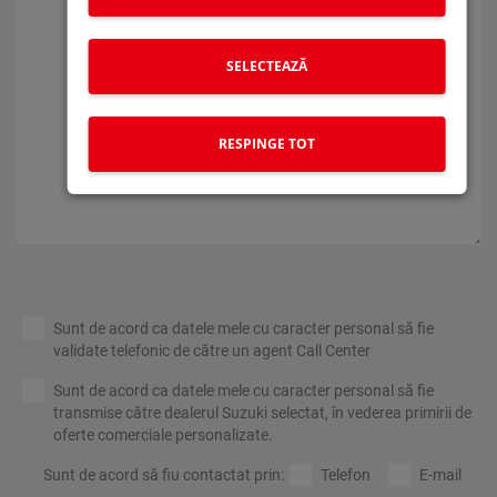
i
SELECTEAZĂ
RESPINGE TOT
Sunt de acord ca datele mele cu caracter personal să fie
validate telefonic de către un agent Call Center
Sunt de acord ca datele mele cu caracter personal să fie
transmise către dealerul Suzuki selectat, în vederea primirii de
oferte comerciale personalizate.
Sunt de acord să fiu contactat prin:
Telefon
E-mail