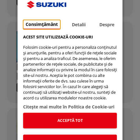
CITESTE MAI MULTE
Consimțământ
Detalii
Despre
ACEST SITE UTILIZEAZĂ COOKIE-URI
Folosim cookie-uri pentru a personaliza conținutul
și anunțurile, pentru a oferi funcții de rețele sociale
și pentru a analiza traficul. De asemenea, le oferim
partenerilor de rețele sociale, de publicitate și de
INSPECȚII TEHNICE
analize informații cu privire la modul în care folosiți
PERIODICE (ITP)
site-ul nostru. Aceștia le pot combina cu alte
informații oferite de dvs. sau culese în urma
folosirii serviciilor lor. În cazul în care alegeți să
CITESTE MAI MULTE
continuați să utilizați website-ul nostru, sunteți de
acord cu utilizarea modulelor noastre cookie.
Citeşte mai multe în Politica de Cookie-uri
ACCEPTĂ TOT