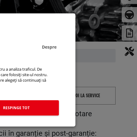
Despre
ru a analiza traficul. De
care folosiți site-ul nostru.
are alegeți să continuați să
INAPOI LA SERVICE
RESPINGE TOT
ală, documentație și dotare
i în garanție și post-garanție: