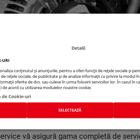
Detalii
E-URI
aliza conținutul și anunțurile, pentru a oferi funcții de rețele sociale și pent
e rețele sociale, de publicitate și de analize informații cu privire la modul în 
rmații oferite de dvs. sau culese în urma folosirii serviciilor lor. În cazul în c
R
eți de acord cu utilizarea modulelor noastre cookie.
a de Cookie-uri
SELECTEAZĂ
ardele de tehnologie, instruire profesion
 service vă asigură gama completă de servici