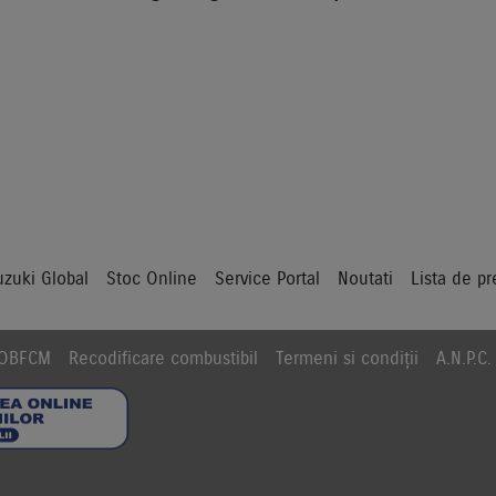
uzuki Global
Stoc Online
Service Portal
Noutati
Lista de pr
a OBFCM
Recodificare combustibil
Termeni si condiții
A.N.P.C.