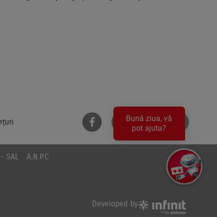
Bună ziua, vă
ețuri
pot ajuta?
 - SAL
A.N.P.C
Developed by