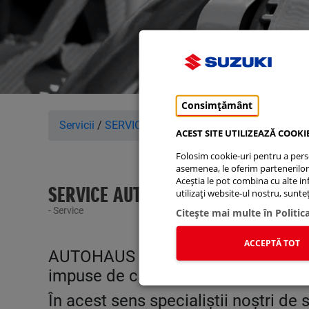
Consimțământ
Servicii
/
SERVICE AUTORIZAT de PRODUCĂTOR...
ACEST SITE UTILIZEAZĂ COOKI
Folosim cookie-uri pentru a person
asemenea, le oferim partenerilor d
Aceștia le pot combina cu alte info
SERVICE AUTORIZAT de PRODUCĂTO
utilizați website-ul nostru, sunt
- Service
Citeşte mai multe în Politic
ACCEPTĂ TOT
AUTOHAUS HUBER îndeplinește stand
impuse de catre Suzuki.
În acest sens specialiștii noștri de