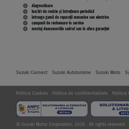
diagnosticare
lucrări de revizie și întreținere periodică
întreaga gamă de reparații mecanice sau electrice
campanii de rechemare în service
montaj de accesorii în cadrul sau în afara garanției
Suzuki Connect
Suzuki Autoturisme
Suzuki Moto
S
Politica Cookies
Politica de confidentialitate
Politic
© Suzuki Motor Corporation, 2026 . All rights reserved.