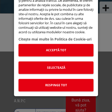
și pentru a analiza traficul. De asemenea, le oferim
partenerilor de rețele sociale, de publicitate și de
analize informații cu privire la modul în care folosiți
site-ul nostru. Aceștia le pot combina cu alte
informații oferite de dvs. sau culese în urma
Suzuki Connect
Suzuki Autoturisme
folosirii serviciilor lor. În cazul în care alegeți să
Suzuki Moto
Suzuki Global
Stoc Online
continuați să utilizați website-ul nostru, sunteți de
Service Portal
Noutati
Lista de prețuri
acord cu utilizarea modulelor noastre cookie.
Citeşte mai multe în Politica de Cookie-uri
ACCEPTĂ TOT
Politica Cookies
Politica de confidentialitate
SELECTEAZĂ
Politica OBFCM
Recodificare combustibil
RESPINGE TOT
Termeni si condiții
A.N.P.C. - SAL
Bună ziua,
A.N.P.C
vă pot
ajuta?